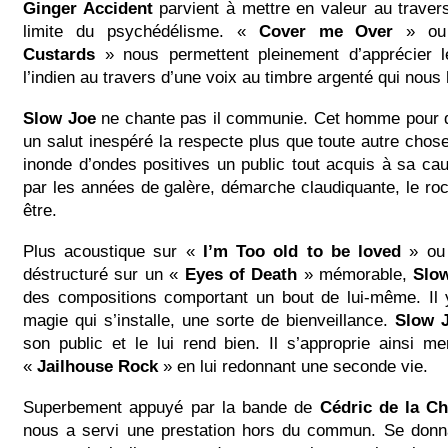
Ginger Accident
parvient à mettre en valeur au traver
limite du psychédélisme. «
Cover me Over
» o
Custards
» nous permettent pleinement d’apprécier 
l’indien au travers d’une voix au timbre argenté qui nous
Slow Joe
ne chante pas il communie. Cet homme pour q
un salut inespéré la respecte plus que toute autre chose.
inonde d’ondes positives un public tout acquis à sa ca
par les années de galère, démarche claudiquante, le rock
être.
Plus acoustique sur «
I’m Too old to be loved
» ou 
déstructuré sur un «
Eyes of Death
» mémorable,
Slo
des compositions comportant un bout de lui-même. Il
magie qui s’installe, une sorte de bienveillance.
Slow
son public et le lui rend bien. Il s’approprie ainsi m
«
Jailhouse Rock
» en lui redonnant une seconde vie.
Superbement appuyé par la bande de
Cédric de la Ch
nous a servi une prestation hors du commun. Se don