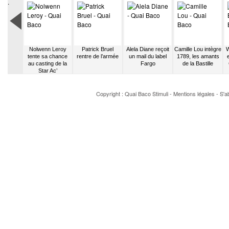
.
oint K-
Nolwenn Leroy
Patrick Bruel
Alela Diane reçoit
Camille Lou intègre
W
ontréal
tente sa chance
rentre de l’armée
un mail du label
1789, les amants
au casting de la
Fargo
de la Bastille
Star Ac’
Copyright : Quai Baco
Stimuli
-
Mentions légales
-
S'a