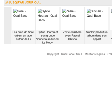
/// JUSQU'AU JOUR OÙ...
.
olittle
Les amis de Sorel
Sylvie Hoarau et
Zazie collabore
Sinclair produit un
en duo
créent un label
son groupe
avec Pascal
album dans son
e Cullum
autour de lui
Vendetta séduisent
Obispo
appart
N
Le Mouv’
Copyright : Quai Baco
Stimuli
-
Mentions légales
-
S'a