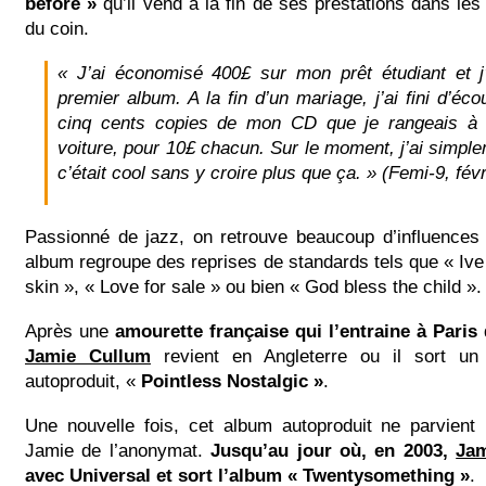
before »
qu’il vend à la fin de ses prestations dans le
du coin.
« J’ai économisé 400£ sur mon prêt étudiant et j
premier album. A la fin d’un mariage, j’ai fini d’éco
cinq cents copies de mon CD que je rangeais à l
voiture, pour 10£ chacun. Sur le moment, j’ai simpl
c’était cool sans y croire plus que ça. » (Femi-9, fév
Passionné de jazz, on retrouve beaucoup d’influences
album regroupe des reprises de standards tels que « Iv
skin », « Love for sale » ou bien « God bless the child ».
Après une
amourette française qui l’entraine à Paris
Jamie Cullum
revient en Angleterre ou il sort u
autoproduit, «
Pointless Nostalgic »
.
Une nouvelle fois, cet album autoproduit ne parvient 
Jamie de l’anonymat.
Jusqu’au jour où, en 2003,
Ja
avec Universal et sort l’album « Twentysomething »
.