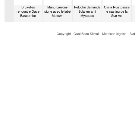
ait un
Bruxelles
Manu Larrouy
Féloche demande
Olivia Ruiz passe
 drogues
rencontre Dave
signe avec le label
Solal en ami
le casting de la
Bascombe
Motown
Myspace
Star Ac’
Copyright : Quai Baco
Stimuli
-
Mentions légales
-
S'a