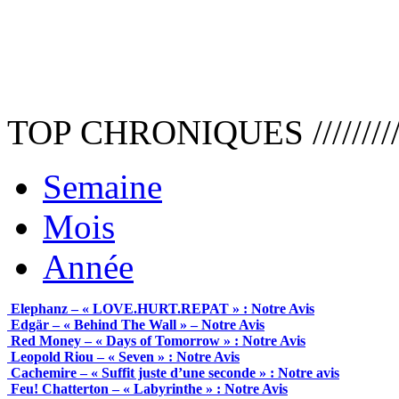
TOP CHRONIQUES ///////////////
Semaine
Mois
Année
Elephanz – « LOVE.HURT.REPAT » : Notre Avis
Edgär – « Behind The Wall » – Notre Avis
Red Money – « Days of Tomorrow » : Notre Avis
Leopold Riou – « Seven » : Notre Avis
Cachemire – « Suffit juste d’une seconde » : Notre avis
Feu! Chatterton – « Labyrinthe » : Notre Avis