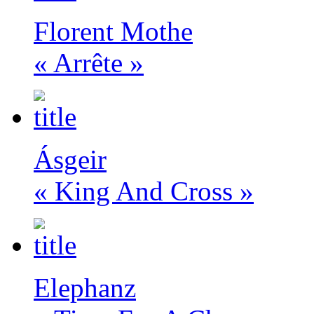
Florent Mothe
« Arrête »
Ásgeir
« King And Cross »
Elephanz