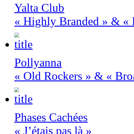
Yalta Club
« Highly Branded » & « 
Pollyanna
« Old Rockers » & « Bro
Phases Cachées
« J’étais pas là »