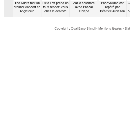
e Palmas
The Killers font un
Pixie Lott prend un
Zazie collabore
PacoVolume est
C
oler sa
premier concert en
faux rendez-vous
avec Pascal
repéré par
ette
Angleterre
chez le dentiste
Obispo
Béatrice Ardisson
c
Copyright : Quai Baco
Stimuli
-
Mentions légales
-
S'a