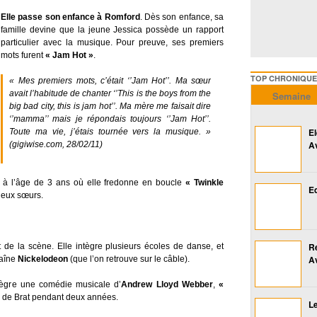
Elle passe son enfance à Romford
. Dès son enfance, sa
famille devine que la jeune Jessica possède un rapport
particulier avec la musique. Pour preuve, ses premiers
mots furent
« Jam Hot »
.
TOP CHRONIQUES ///////
« Mes premiers mots, c’était ‘’Jam Hot’’. Ma sœur
avait l’habitude de chanter ‘’This is the boys from the
Semaine
big bad city, this is jam hot’’. Ma mère me faisait dire
‘’mamma’’ mais je répondais toujours ‘’Jam Hot’’.
E
Toute ma vie, j’étais tournée vers la musique. »
A
(gigiwise.com, 28/02/11)
r à l’âge de 3 ans où elle fredonne en boucle
« Twinkle
Ed
eux sœurs.
R
 de la scène. Elle intègre plusieurs écoles de danse, et
A
haîne
Nickelodeon
(que l’on retrouve sur le câble).
tègre une comédie musicale d’
Andrew Lloyd Webber
,
«
le de Brat pendant deux années.
Le