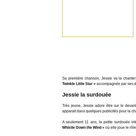
Sa première chanson, Jessie va la chante
Twinkle Little Star »
accompagnée par ses d
Jessie la surdouée
Très jeune, Jessie adore être sur le devant
apparait dans quelques publicités pour la c
A seulement 11 ans, la petite surdouée in
Whistle Down the Wind »
où elle joue le rô