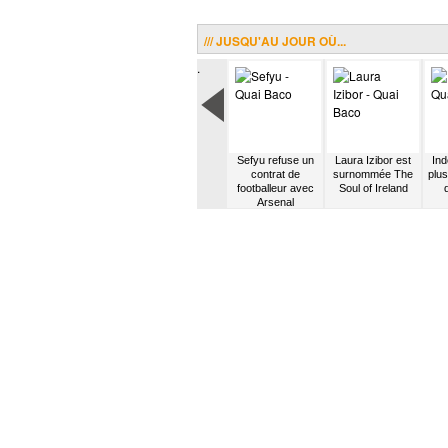
/// JUSQU'AU JOUR OÙ...
.
Mali
Nneka rencontre
La Grande Sophie
Sefyu refuse un
Laura Izibor est
Ind
tume-
Dj Farhot
est repérée par
contrat de
surnommée The
plus
scène
Jean-Louis
footballeur avec
Soul of Ireland
Foulquier
Arsenal