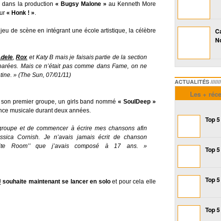
al dans la production
« Bugsy Malone »
au Kenneth More
our
« Honk ! »
.
Ca
eu de scène en intégrant une école artistique, la célèbre
No
dele
,
Rox
et Katy B mais je faisais partie de la section
éparées. Mais ce n’était pas comme dans Fame, on ne
ntine. » (The Sun, 07/01/11)
ACTUALITÉS /////////////
Les + réc
gre son premier groupe, un girls band nommé
« SoulDeep »
ence musicale durant deux années.
Top 5
e groupe et de commencer à écrire mes chansons afin
essica Cornish. Je n’avais jamais écrit de chanson
hite Room’’ que j’avais composé à 17 ans. »
Top 5
Top 5
J
souhaite maintenant se lancer en solo
et pour cela elle
Top 5