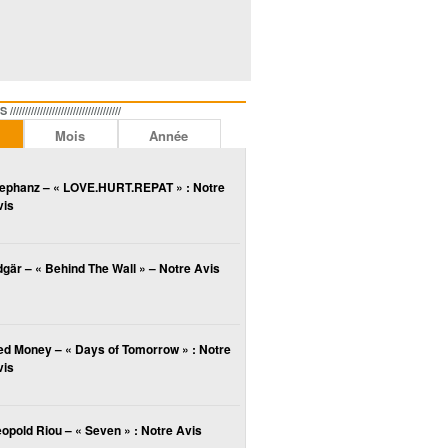
//////////////////////////////
Mois
Année
lephanz – « LOVE.HURT.REPAT » : Notre
vis
gär – « Behind The Wall » – Notre Avis
ed Money – « Days of Tomorrow » : Notre
vis
opold Riou – « Seven » : Notre Avis