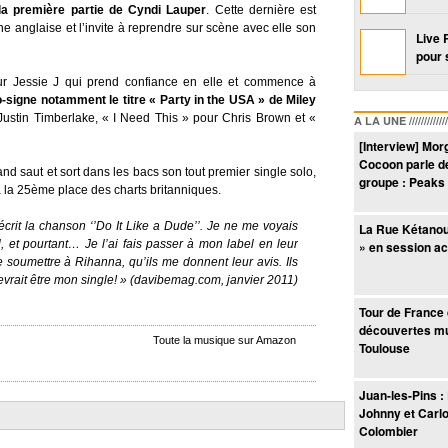
la première partie de Cyndi Lauper
. Cette dernière est
e anglaise et l’invite à reprendre sur scène avec elle son
Live 
pour 
our Jessie J qui prend confiance en elle et commence à
o-signe notamment le titre « Party in the USA » de Miley
ustin Timberlake, « I Need This » pour Chris Brown et «
A LA UNE /////////////////
[Interview] Mor
Cocoon parle d
and saut et sort dans les bacs son tout premier single solo,
groupe : Peaks
à la 25ème place des charts britanniques.
écrit la chanson ‘’Do It Like a Dude’’. Je ne me voyais
La Rue Kétanou
, et pourtant… Je l’ai fais passer à mon label en leur
» en session a
e soumettre à Rihanna, qu’ils me donnent leur avis. Ils
evrait être mon single! » (davibemag.com, janvier 2011)
Tour de France
découvertes mu
Toute la musique sur Amazon
Toulouse
Juan-les-Pins :
Johnny et Carlo
Colombier