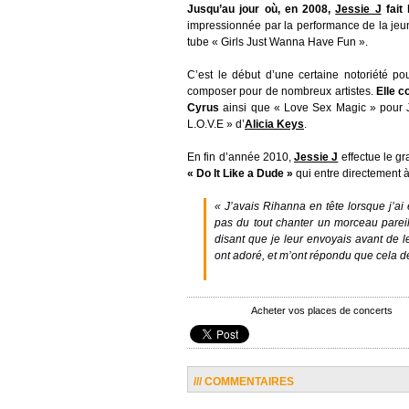
Jusqu’au jour où, en 2008,
Jessie J
fait 
impressionnée par la performance de la jeun
tube « Girls Just Wanna Have Fun ».
C’est le début d’une certaine notoriété p
composer pour de nombreux artistes.
Elle c
Cyrus
ainsi que « Love Sex Magic » pour J
L.O.V.E » d’
Alicia Keys
.
En fin d’année 2010,
Jessie J
effectue le gr
« Do It Like a Dude »
qui entre directement 
« J’avais Rihanna en tête lorsque j’ai 
pas du tout chanter un morceau pareil
disant que je leur envoyais avant de l
ont adoré, et m’ont répondu que cela d
Acheter vos places de concerts
/// COMMENTAIRES