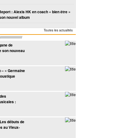
Report : Alexis HK en coach « bien être »
son nouvel album
Toutes les actualités
////////////////////
gane de
e son nouveau
 – « Germaine
coustique
 des
sicales :
 Les débuts de
s au Vieux-