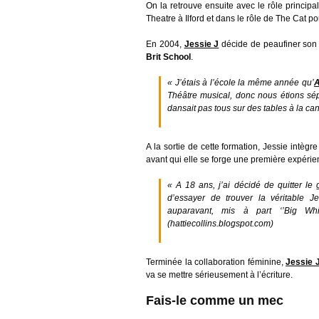
On la retrouve ensuite avec le rôle princip
Theatre à Ilford et dans le rôle de The Cat p
En 2004,
Jessie J
décide de peaufiner son j
Brit School
.
« J’étais à l’école la même année qu’
A
Théâtre musical, donc nous étions s
dansait pas tous sur des tables à la ca
A la sortie de cette formation, Jessie intè
avant qui elle se forge une première expéri
« A 18 ans, j’ai décidé de quitter l
d’essayer de trouver la véritable J
auparavant, mis à part ‘’Big W
(hattiecollins.blogspot.com)
Terminée la collaboration féminine,
Jessie 
va se mettre sérieusement à l’écriture.
Fais-le comme un mec