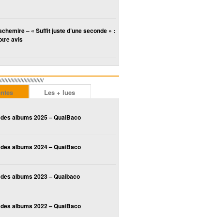
chemire – « Suffit juste d’une seconde » :
tre avis
////////////////////////
entes
Les + lues
 des albums 2025 – QuaiBaco
 des albums 2024 – QuaiBaco
 des albums 2023 – Quaibaco
 des albums 2022 – QuaiBaco