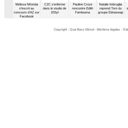
hapman
Melissa NKonda
C2C s’enferme
Pauline Croze
Natalie Imbruglia
es démos
s’inscrit au
dans le studio de
rencontre Edith
reprend Torn du
s
 radio
concours d’AZ sur
20Syl
Fambuena
groupe Ednaswap
itaire
Facebook
Copyright : Quai Baco
Stimuli
-
Mentions légales
-
S'a