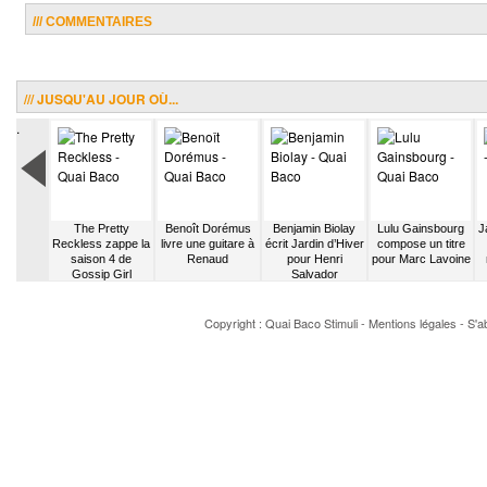
/// COMMENTAIRES
/// JUSQU'AU JOUR OÙ...
.
doz se
The Pretty
Benoît Dorémus
Benjamin Biolay
Lulu Gainsbourg
J
 sur la
Reckless zappe la
livre une guitare à
écrit Jardin d’Hiver
compose un titre
’ CQFD
saison 4 de
Renaud
pour Henri
pour Marc Lavoine
Gossip Girl
Salvador
Copyright : Quai Baco
Stimuli
-
Mentions légales
-
S'a