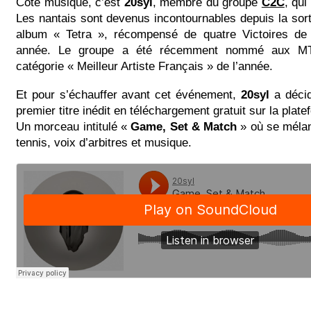
Côté musique, c’est
20syl
, membre du groupe
C2C
, qui
Les nantais sont devenus incontournables depuis la sort
album « Tetra », récompensé de quatre Victoires de
année. Le groupe a été récemment nommé aux M
catégorie « Meilleur Artiste Français » de l’année.
Et pour s’échauffer avant cet événement,
20syl
a décid
premier titre inédit en téléchargement gratuit sur la pla
Un morceau intitulé «
Game, Set & Match
» où se mélan
tennis, voix d’arbitres et musique.