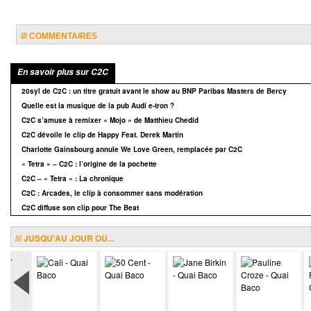
/// COMMENTAIRES
En savoir plus sur C2C
20syl de C2C : un titre gratuit avant le show au BNP Paribas Masters de Bercy
Quelle est la musique de la pub Audi e-tron ?
C2C s’amuse à remixer « Mojo » de Matthieu Chedid
C2C dévoile le clip de Happy Feat. Derek Martin
Charlotte Gainsbourg annule We Love Green, remplacée par C2C
« Tetra » – C2C : l’origine de la pochette
C2C – « Tetra » : La chronique
C2C : Arcades, le clip à consommer sans modération
C2C diffuse son clip pour The Beat
/// JUSQU'AU JOUR OÙ...
.