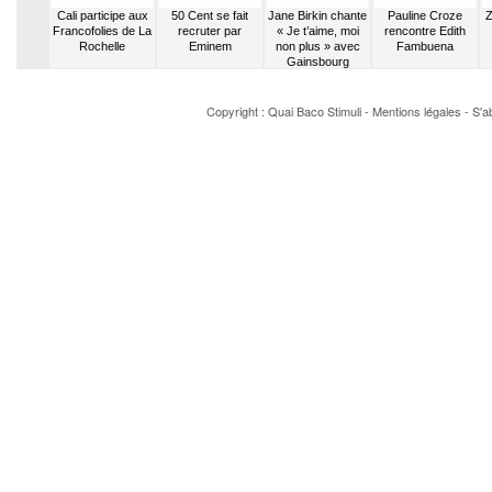
 se met
Cali participe aux
50 Cent se fait
Jane Birkin chante
Pauline Croze
Z
monde à
Francofolies de La
recruter par
« Je t’aime, moi
rencontre Edith
s
Rochelle
Eminem
non plus » avec
Fambuena
Gainsbourg
Copyright : Quai Baco
Stimuli
-
Mentions légales
-
S'a