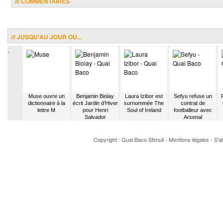
/// COMMENTAIRES
/// JUSQU'AU JOUR OÙ...
.
aschung
Muse ouvre un
Benjamin Biolay
Laura Izibor est
Sefyu refuse un
 Alain
dictionnaire à la
écrit Jardin d’Hiver
surnommée The
contrat de
ung
lettre M
pour Henri
Soul of Ireland
footballeur avec
Salvador
Arsenal
Copyright : Quai Baco
Stimuli
-
Mentions légales
-
S'a