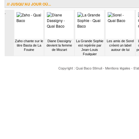
/// JUSQU'AU JOUR OÙ...
.
o répète
Zaho chante sur le
Diane Dassigny
La Grande Sophie
Les amis de Sorel
 métro
titre Basta de La
devient la femme
est repérée par
créent un label
 casse-
Fouine
de Mozart
Jean-Louis
autour de lui
p
ds
Foulquier
Copyright : Quai Baco
Stimuli
-
Mentions légales
-
S'a