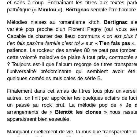
et sans à-coup. Enchaînant les titres aux textes parf
pathétique («
Minilou
»),
Bertignac
semble être l’ombre
Mélodies niaises au romantisme kitch,
Bertignac
s’e
variété pop proche d’un Florent Pagny (oui vous av
Capable de chanter des lieux communs
« on est plus f
t’en fais pas/ma famille c’est toi »
sur «
T’en fais pas
»,
patience. Le rockeur des années 80 ne peut pas tomber
cette volonté maladive de plaire à tout pris, contractée 
? Toujours est-il que l’album regorge de titres transpa
l’universalité prédominante qui semblent avoir é
quelques comédies musicales de série B.
Finalement dans cet amas de titres tous plus universe
autres, on finit par apprécier les quelques éclairs de luci
un passé au rock brut. La mélodie pop de «
Je d
arrangements de «
Bientôt les clones
» nous rassur
apparaissent bien esseulés.
Manquant cruellement de vie, la musique transparente du