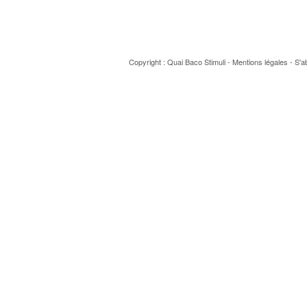
Copyright : Quai Baco
Stimuli
-
Mentions légales
-
S'a