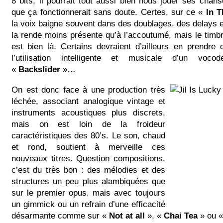
8 bits, il pourrait tout aussi bien nous jouer ses chan
que ça fonctionnerait sans doute. Certes, sur ce «
In 
la voix baigne souvent dans des doublages, des delays et
la rende moins présente qu’à l’accoutumé, mais le timbre
est bien là. Certains devraient d’ailleurs en prendre
l’utilisation intelligente et musicale d’un voc
«
Backslider
»…
On est donc face à une production très
léchée, associant analogique vintage et
instruments acoustiques plus discrets,
mais on est loin de la froideur
caractéristiques des 80’s. Le son, chaud
et rond, soutient à merveille ces
nouveaux titres. Question compositions,
c’est du très bon : des mélodies et des
structures un peu plus alambiquées que
sur le premier opus, mais avec toujours
un gimmick ou un refrain d’une efficacité
désarmante comme sur «
Not at all
», «
Chai Tea
» ou 