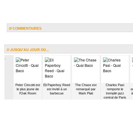
/// COMMENTAIRES
/// JUSQU'AU JOUR OÙ...
.
hapman
Peter Cincotti est
Eli Paperboy Reed
The Chase est
Charles Pasi
es démos
le plus jeune de
est invité à un
remarqué par
remporte le
e
 radio
l’Oak Room
barbecue
Mark Plati
tremplin jazz
à
itaire
central de Paris