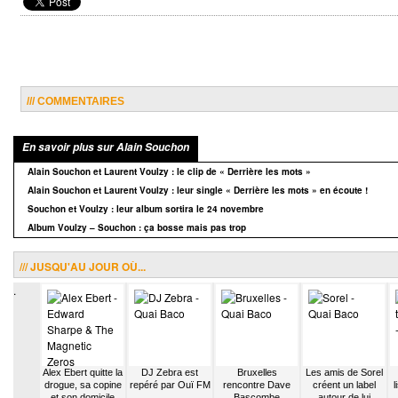
/// COMMENTAIRES
En savoir plus sur Alain Souchon
Alain Souchon et Laurent Voulzy : le clip de « Derrière les mots »
Alain Souchon et Laurent Voulzy : leur single « Derrière les mots » en écoute !
Souchon et Voulzy : leur album sortira le 24 novembre
Album Voulzy – Souchon : ça bosse mais pas trop
/// JUSQU'AU JOUR OÙ...
.
pond à
Alex Ebert quitte la
DJ Zebra est
Bruxelles
Les amis de Sorel
 Cherche
drogue, sa copine
repéré par Ouï FM
rencontre Dave
créent un label
l
ssée un
et son domicile
Bascombe
autour de lui