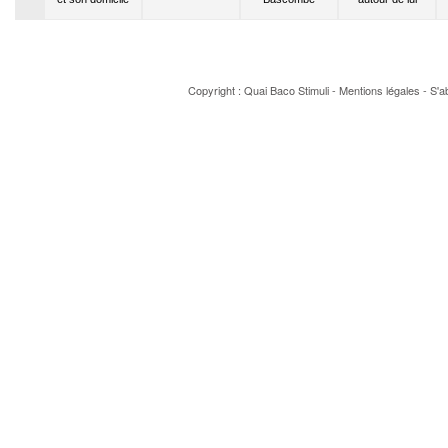
rock
Copyright : Quai Baco
Stimuli
-
Mentions légales
-
S'a