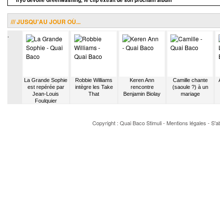
Tryo dévoile Greenwashing, le clip extrait de son prochain album
/// JUSQU'AU JOUR OÙ...
.
d and The
La Grande Sophie
Robbie Williams
Keren Ann
Camille chante
ncontre
est repérée par
intègre les Take
rencontre
(saoule ?) à un
Guimard
Jean-Louis
That
Benjamin Biolay
mariage
Foulquier
Copyright : Quai Baco
Stimuli
-
Mentions légales
-
S'a