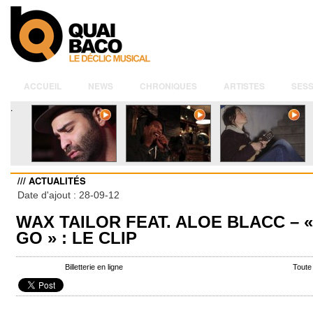
ACCUEIL
NEWS
CHRONIQUES
ARTISTES
SESS
.
/// ACTUALITÉS
Date d'ajout : 28-09-12
WAX TAILOR FEAT. ALOE BLACC – «
GO » : LE CLIP
Billetterie en ligne
Toute