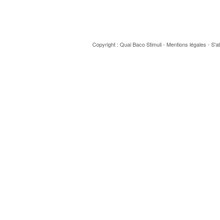
Copyright : Quai Baco
Stimuli
-
Mentions légales
-
S'a