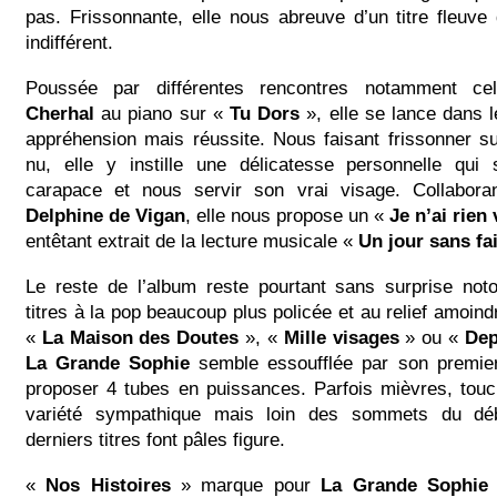
pas. Frissonnante, elle nous abreuve d’un titre fleuve
indifférent.
Poussée par différentes rencontres notamment c
Cherhal
au piano sur «
Tu Dors
», elle se lance dans 
appréhension mais réussite. Nous faisant frissonner su
nu, elle y instille une délicatesse personnelle qui
carapace et nous servir son vrai visage. Collaboran
Delphine de Vigan
, elle nous propose un «
Je n’ai rien
entêtant extrait de la lecture musicale «
Un jour sans f
Le reste de l’album reste pourtant sans surprise noto
titres à la pop beaucoup plus policée et au relief amoind
«
La Maison des Doutes
», «
Mille visages
» ou «
Dep
La Grande Sophie
semble essoufflée par son premier 
proposer 4 tubes en puissances. Parfois mièvres, touc
variété sympathique mais loin des sommets du dé
derniers titres font pâles figure.
«
Nos Histoires
» marque pour
La Grande Sophie