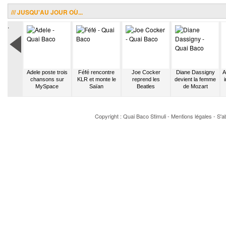
/// JUSQU'AU JOUR OÙ...
.
le Soul
Adele poste trois
Féfé rencontre
Joe Cocker
Diane Dassigny
A
premier
chansons sur
KLR et monte le
reprend les
devient la femme
solo à
MySpace
Saïan
Beatles
de Mozart
 Café
Copyright : Quai Baco
Stimuli
-
Mentions légales
-
S'a