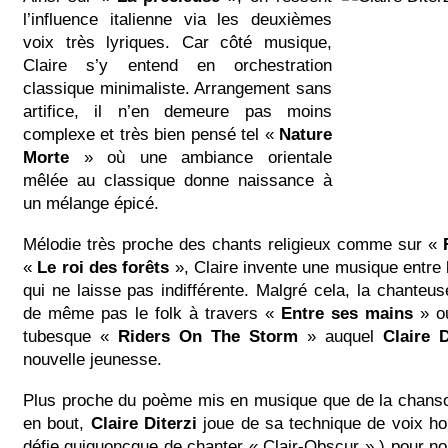
l’influence italienne via les deuxièmes
voix très lyriques. Car côté musique,
Claire s’y entend en orchestration
classique minimaliste. Arrangement sans
artifice, il n’en demeure pas moins
complexe et très bien pensé tel «
Nature
Morte
» où une ambiance orientale
mêlée au classique donne naissance à
un mélange épicé.
Mélodie très proche des chants religieux comme sur «
«
Le roi des forêts
», Claire invente une musique entre 
qui ne laisse pas indifférente. Malgré cela, la chanteus
de même pas le folk à travers «
Entre ses mains
» ou
tubesque «
Riders On The Storm
» auquel
Claire D
nouvelle jeunesse.
Plus proche du poème mis en musique que de la chans
en bout,
Claire Diterzi
joue de sa technique de voix h
défie quiquoncque de chanter « Clair-Obscur » ) pour 