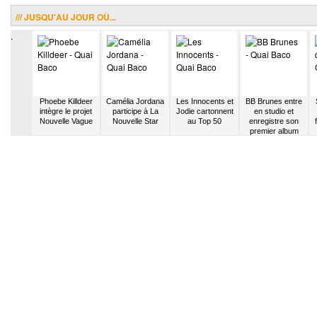
/// JUSQU'AU JOUR OÙ...
.
 quitte
Phoebe Killdeer
Camélia Jordana
Les Innocents et
BB Brunes entre
Dix
intègre le projet
participe à La
Jodie cartonnent
en studio et
ements
Nouvelle Vague
Nouvelle Star
au Top 50
enregistre son
re David
premier album
tien