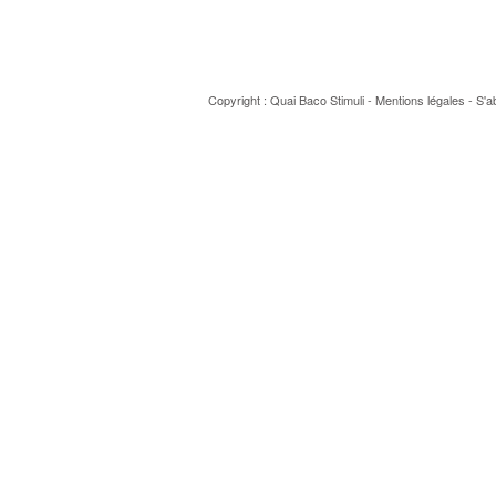
Copyright : Quai Baco
Stimuli
-
Mentions légales
-
S'a