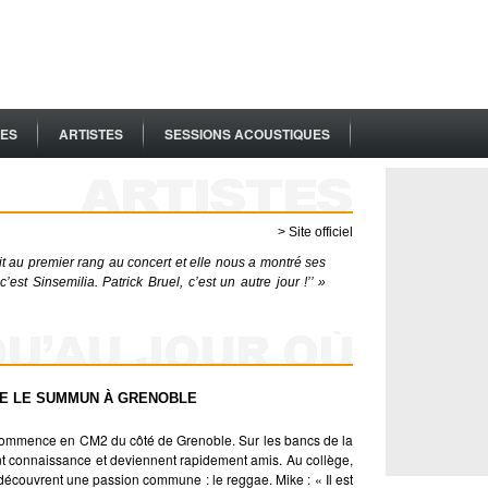
ES
ARTISTES
SESSIONS ACOUSTIQUES
> Site officiel
était au premier rang au concert et elle nous a montré ses
 c’est Sinsemilia. Patrick Bruel, c’est un autre jour !’’ »
UE LE SUMMUN À GRENOBLE
 commence en CM2 du côté de Grenoble. Sur les bancs de la
ont connaissance et deviennent rapidement amis. Au collège,
découvrent une passion commune : le reggae. Mike : « Il est