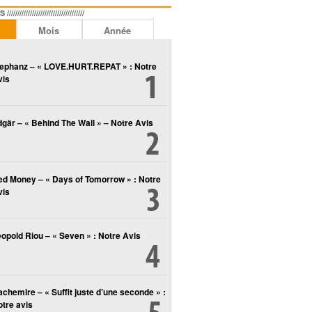
//////////////////////////////
Mois
Année
lephanz – « LOVE.HURT.REPAT » : Notre
vis
gär – « Behind The Wall » – Notre Avis
ed Money – « Days of Tomorrow » : Notre
vis
opold Riou – « Seven » : Notre Avis
chemire – « Suffit juste d’une seconde » :
tre avis