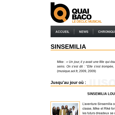
ACCUEIL
NEWS
CHRONIQU
SINSEMILIA
Mike :
« Un jour, il y avait une fille qui 
seins. On s’est dit : ‘’Elle s’est trompée,
(musique.aol.fr, 2009, 2009)
Jusqu'au jour où :
SINSEMILIA LO
L’aventure Sinsemilia
classe, Mike et Riké f
les futurs dreadeux se 