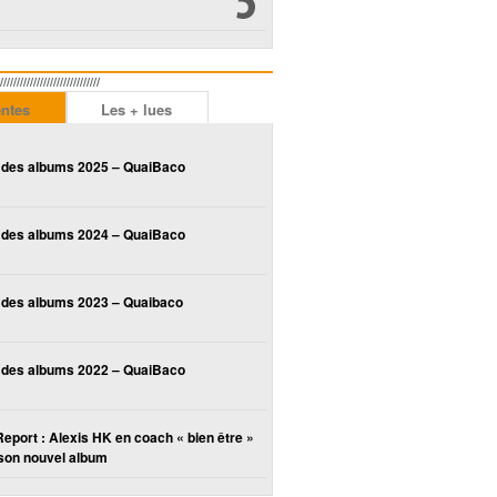
////////////////////////
entes
Les + lues
 des albums 2025 – QuaiBaco
 des albums 2024 – QuaiBaco
 des albums 2023 – Quaibaco
 des albums 2022 – QuaiBaco
Report : Alexis HK en coach « bien être »
son nouvel album