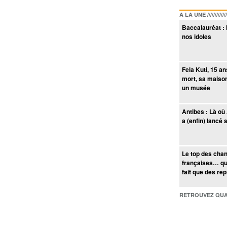
A LA UNE /////////////////
Baccalauréat : 
nos idoles
Fela Kuti, 15 a
mort, sa maiso
un musée
Antibes : Là où
a (enfin) lancé 
Le top des cha
françaises… qu
fait que des re
RETROUVEZ QUAI BACO /