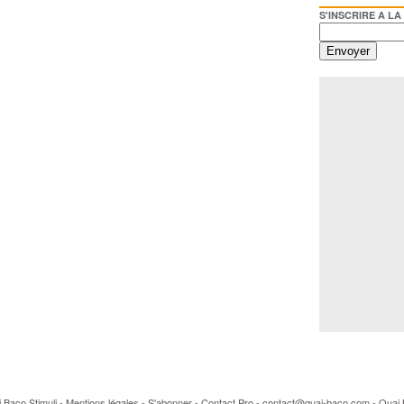
S'INSCRIRE A LA NEWSL
ai Baco
Stimuli
-
Mentions légales
-
S'abonner
-
Contact Pro
- contact@quai-baco.com -
Quai 