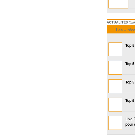
ACTUALITÉS /////////////
Les + réc
Top 5
Top 5
Top 5
Top 5
Live 
pour 