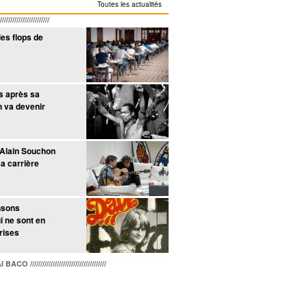
Toutes les actualités
////////////////////
les flops de
ns après sa
n va devenir
 Alain Souchon
sa carrière
nsons
i ne sont en
prises
////////////////////////////////////