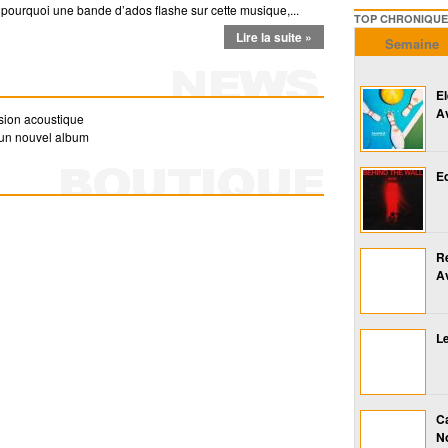
er pourquoi une bande d’ados flashe sur cette musique,...
TOP CHRONIQUES ///////
Lire la suite »
Semaine
E
A
sion acoustique
 un nouvel album
Ed
R
A
Le
Ca
No