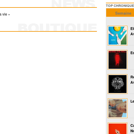
TOP CHRONIQUES ///////
Semaine
a vie »
E
A
Ed
R
A
Le
Ca
No