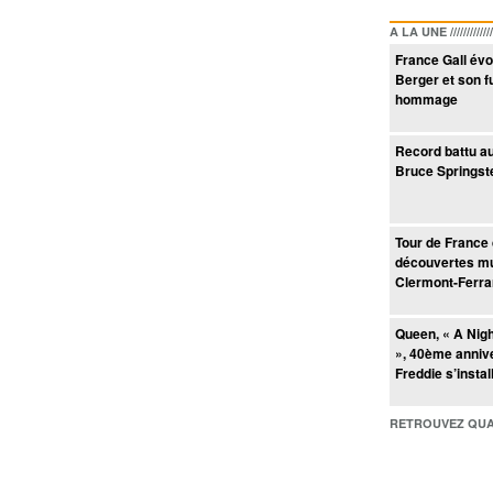
A LA UNE /////////////////
France Gall év
Berger et son f
hommage
Record battu a
Bruce Springste
Tour de France
découvertes mu
Clermont-Ferr
Queen, « A Nigh
», 40ème annive
Freddie s’insta
RETROUVEZ QUAI BACO /