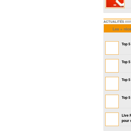
ACTUALITÉS /////////////
Les + réc
Top 5
Top 5
Top 5
Top 5
Live 
pour 