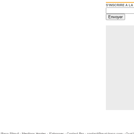
S'INSCRIRE A LA NEWSL
ai Baco
Stimuli
-
Mentions légales
-
S'abonner
-
Contact Pro
- contact@quai-baco.com -
Quai 