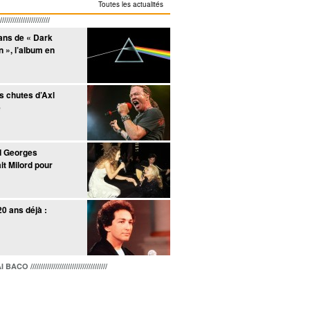
Toutes les actualités
////////////////////
 ans de « Dark
n », l’album en
es chutes d’Axl
e
d Georges
it Milord pour
20 ans déjà :
////////////////////////////////////