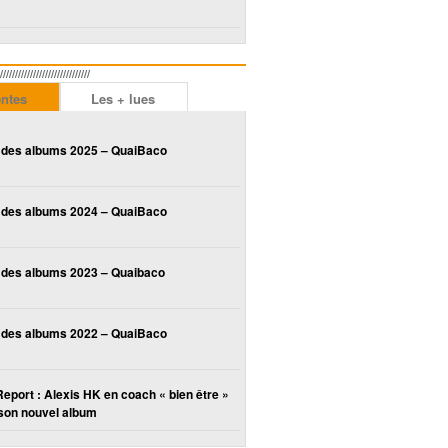
////////////////////////
entes
Les + lues
 des albums 2025 – QuaiBaco
 des albums 2024 – QuaiBaco
 des albums 2023 – Quaibaco
 des albums 2022 – QuaiBaco
Report : Alexis HK en coach « bien être »
son nouvel album