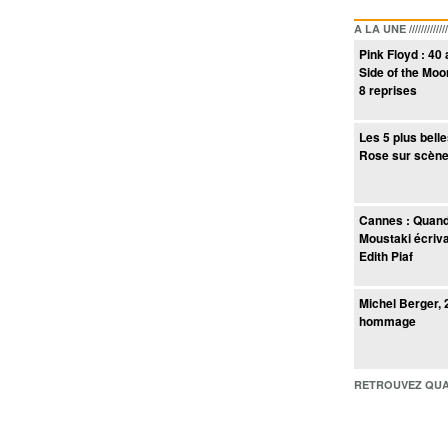
A LA UNE /////////////////
Pink Floyd : 40
Side of the Moo
8 reprises
Les 5 plus bell
Rose sur scèn
Cannes : Quan
Moustaki écriva
Edith Piaf
Michel Berger, 
hommage
RETROUVEZ QUAI BACO /