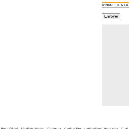
S'INSCRIRE A LA NEWSL
ai Baco
Stimuli
-
Mentions légales
-
S'abonner
-
Contact Pro
- contact@quai-baco.com -
Quai 