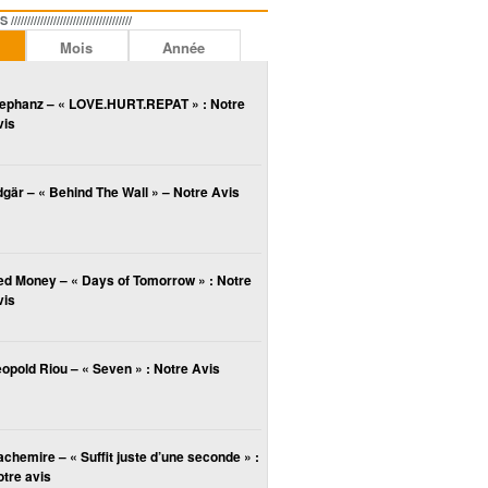
//////////////////////////////
Mois
Année
lephanz – « LOVE.HURT.REPAT » : Notre
vis
gär – « Behind The Wall » – Notre Avis
ed Money – « Days of Tomorrow » : Notre
vis
opold Riou – « Seven » : Notre Avis
chemire – « Suffit juste d’une seconde » :
tre avis