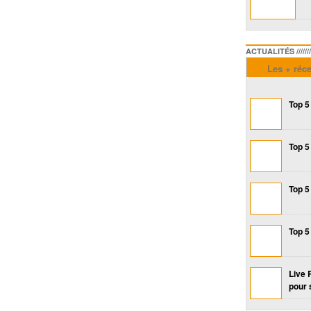
ACTUALITÉS /////////////
Les + réc
Top 5
Top 5
Top 5
Top 5
Live 
pour 