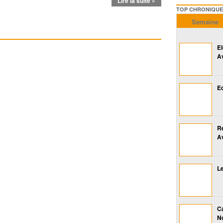
Lire la suite »
TOP CHRONIQUES ///////
Semaine
E
A
Ed
R
A
Le
Ca
No